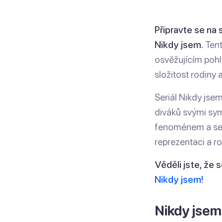
Připravte se na
Nikdy jsem.
Tent
osvěžujícím pohl
složitost rodiny a
Seriál Nikdy jsem
diváků svými sym
fenoménem a se t
reprezentaci a r
Věděli jste, že 
Nikdy jsem!
Nikdy jsem