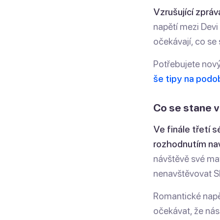
Vzrušující zpráv
napětí mezi Devi 
očekávají, co se
Potřebujete nový
še tipy na podo
Co se stane ve
Ve finále třetí s
rozhodnutím nav
návštěvě své ma
nenavštěvovat S
Romantické napě
očekávat, že násl