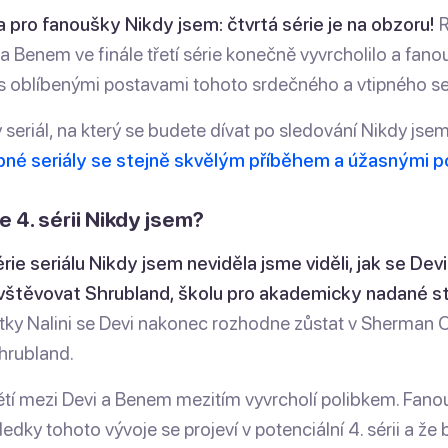
a pro fanoušky Nikdy jsem: čtvrtá série je na obzoru!
R
a Benem ve finále třetí série konečně vyvrcholilo a fanou
 s oblíbenými postavami tohoto srdečného a vtipného ser
 seriál, na který se budete dívat po sledování Nikdy jse
bné seriály se stejně skvělým příběhem a úžasnými p
 4. sérii Nikdy jsem?
érie seriálu Nikdy jsem neviděla jsme viděli, jak se Dev
štěvovat Shrubland, školu pro akademicky nadané s
tky Nalini se Devi nakonec rozhodne zůstat v Sherman 
hrubland.
tí mezi Devi a Benem mezitím vyvrcholí polibkem. Fan
edky tohoto vývoje se projeví v potenciální 4. sérii a ž