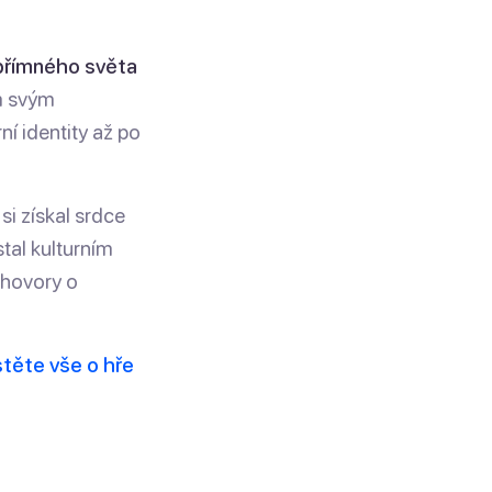
upřímného světa
em svým
í identity až po
si získal srdce
tal kulturním
zhovory o
stěte vše o hře