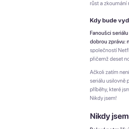
růst a zkoumání 
Kdy bude vydá
Fanoušci seriál
dobrou zprávu: 
společností Netf
přičemž deset n
Ačkoli zatím není
seriálu usilovně 
příběhy, které js
Nikdy jsem!
Nikdy jsem