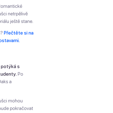
omantické
šci netrpělivě
iálu ještě stane.
m?
Přečtěte si na
ostavami.
i potýká s
tudenty.
Po
Oaks a
oušci mohou
e bude pokračovat