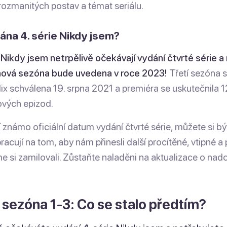
rozmanitých postav a témat seriálu.
na 4. série Nikdy jsem?
u Nikdy jsem netrpělivě očekávají vydání čtvrté série
nová sezóna bude uvedena v roce 2023!
Třetí sezóna s
lix schválena 19. srpna 2021 a premiéra se uskutečnila 1
ových epizod.
 známo oficiální datum vydání čtvrté série, můžete si být j
pracují na tom, aby nám přinesli další procítěné, vtipné a
me si zamilovali. Zůstaňte naladěni na aktualizace o nad
 sezóna 1-3: Co se stalo předtím?