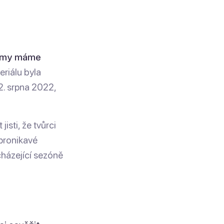
 a my máme
eriálu byla
2. srpna 2022,
isti, že tvůrci
 pronikavé
cházející sezóně