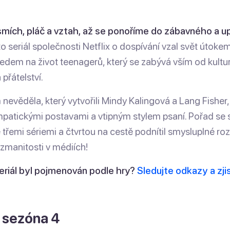
 smích, pláč a vztah, až se ponoříme do zábavného a 
o seriál společnosti Netflix o dospívání vzal svět útok
edem na život teenagerů, který se zabývá vším od kulturn
 přátelství.
 nevěděla, který vytvořili Mindy Kalingová a Lang Fisher, 
patickými postavami a vtipným stylem psaní. Pořad se s
řemi sériemi a čtvrtou na cestě podnítil smysluplné ro
ozmanitosti v médiích!
seriál byl pojmenován podle hry?
Sledujte odkazy a zji
 sezóna 4