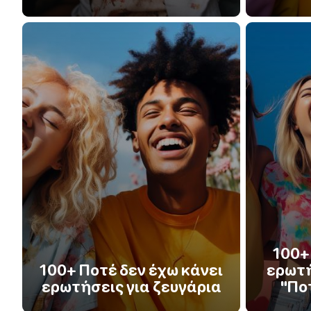
100+
100+ Ποτέ δεν έχω κάνει
ερωτή
ερωτήσεις για ζευγάρια
"Πο