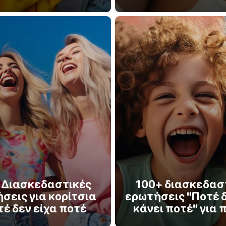
 Διασκεδαστικές
100+ διασκεδασ
σεις για κορίτσια
ερωτήσεις "Ποτέ 
τέ δεν είχα ποτέ
κάνει ποτέ" για 