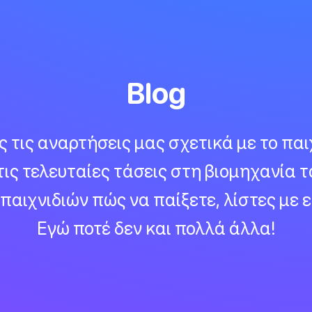
Blog
ς τις αναρτήσεις μας σχετικά με το παι
τις τελευταίες τάσεις στη βιομηχανία 
 παιχνιδιών πώς να παίξετε, λίστες με 
Εγώ ποτέ δεν και πολλά άλλα!