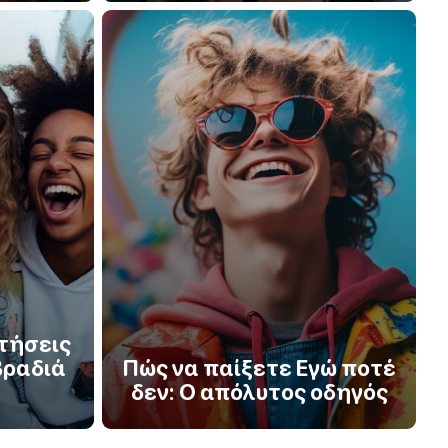
τήσεις
βραδιά
Πώς να παίξετε Εγώ ποτέ
δεν: Ο απόλυτος οδηγός