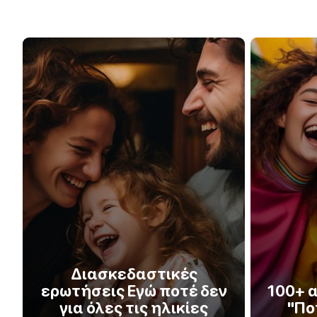
Διασκεδαστικές
ερωτήσεις Εγώ ποτέ δεν
100+ 
για όλες τις ηλικίες
"Πο