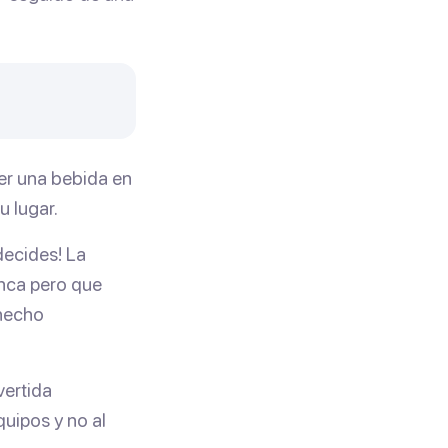
er una bebida en
u lugar.
decides! La
nca pero que
 hecho
vertida
quipos y no al