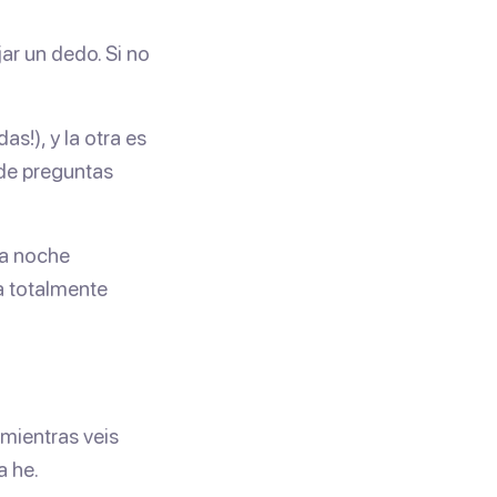
ar un dedo. Si no
s!), y la otra es
 de preguntas
na noche
a totalmente
mientras veis
a he.