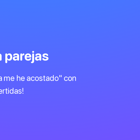
 parejas
ca me he acostado" con
ertidas!