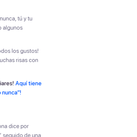
unca, tú y tu
so algunos
odos los gustos!
uchas risas con
iares!
Aquí tiene
o nunca”!
na dice por
” seguido de una