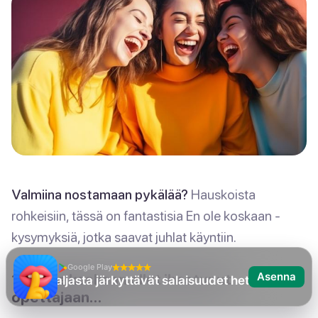
Valmiina nostamaan pykälää?
Hauskoista
rohkeisiin, tässä on fantastisia En ole koskaan -
kysymyksiä, jotka saavat juhlat käyntiin.
Google Play
Asenna
1. En ole koskaan ollut ihastunut
En ole koskaan
opettajaan…