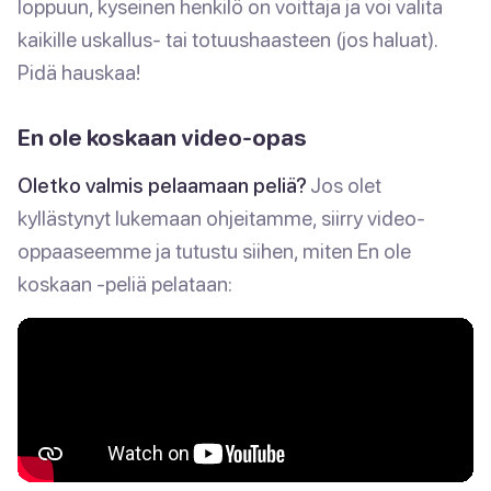
loppuun, kyseinen henkilö on voittaja ja voi valita
kaikille uskallus- tai totuushaasteen (jos haluat).
Pidä hauskaa!
En ole koskaan video-opas
Oletko valmis pelaamaan peliä?
Jos olet
kyllästynyt lukemaan ohjeitamme, siirry video-
oppaaseemme ja tutustu siihen, miten En ole
koskaan -peliä pelataan: