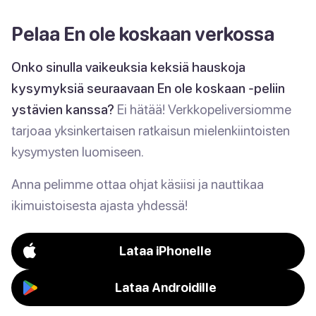
Pelaa En ole koskaan verkossa
Onko sinulla vaikeuksia keksiä hauskoja
kysymyksiä seuraavaan En ole koskaan -peliin
ystävien kanssa?
Ei hätää! Verkkopeliversiomme
tarjoaa yksinkertaisen ratkaisun mielenkiintoisten
kysymysten luomiseen.
Anna pelimme ottaa ohjat käsiisi ja nauttikaa
ikimuistoisesta ajasta yhdessä!
Lataa iPhonelle
Lataa Androidille