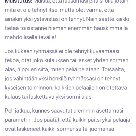
Muistutus:
Muista, että lausumasi pitäisi olla jotain,
mitä et ole tehnyt itse, mutta olet varma, että
ainakin yksi ystävistäsi on tehnyt. Näin saatte kaikki
tietää toisistanne hieman enemmän hauskimmalla
mahdollisella tavalla!
Jos kukaan ryhmässä ei ole tehnyt kuvaamaasi
tekoa, otat joko kulauksen tai lasket yhden sormen
alas, riippuen siitä, miten peliä pelataan. Toisaalta,
jos vähintään yksi henkilö ryhmässäsi on tehnyt
kyseisen toiminnon, kaikkien pelaajien on otettava
kulaus tai laskettava yksi sormi alas.
Peli jatkuu, kunnes saavutat aiemmin asettamasi
parametrin. Jos päätät, että kaikki paitsi yksi pelaaja
ovat laskeneet kaikki sormensa tai juomansa