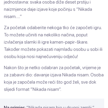
jednostavna: svaka osoba diže deset prstiju i
naizmjence daje izjave koje počinju s “Nikada
nisam….”
Za početak odaberite nekoga tko će započeti igru.
To možete učiniti na nekoliko načina, poput
izvlačenja slamki ili igre kamen-papir-škare.
Također možete pokazati najmlađu osobu u sobi ili
osobu koja nosi najnečuveniju odjeću!
Nakon što je netko odabran za početak, vrijeme je
za zabavni dio: davanje izjava Nikada nisam. Osoba
koja je započela može reći što god želi, sve dok
slijedi format “Nikada nisam”.
Na primjer:
“Nikada nisam bio u drugoj zemlji.”