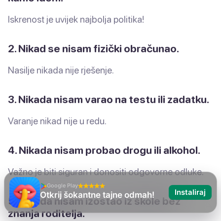
Iskrenost je uvijek najbolja politika!
2. Nikad se nisam fizički obračunao.
Nasilje nikada nije rješenje.
3. Nikada nisam varao na testu ili zadatku.
Varanje nikad nije u redu.
4. Nikada nisam probao drogu ili alkohol.
Važno je biti siguran i donositi odgovorne odluke.
Google Play
Instaliraj
Nikad nisam
5. Nikada nisam izostao iz škole bez
znanja roditelja.