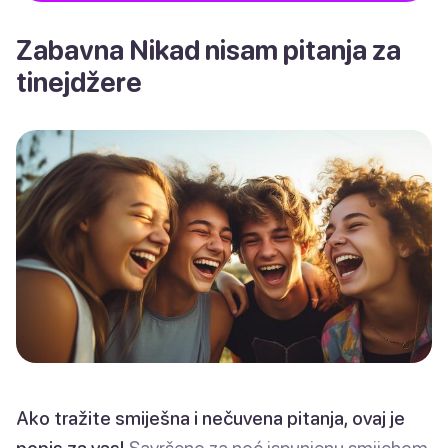
Zabavna Nikad nisam pitanja za
tinejdžere
Ako tražite smiješna i nečuvena pitanja, ovaj je
popis za vas!
Savršeno za noć ispunjenu smijehom,