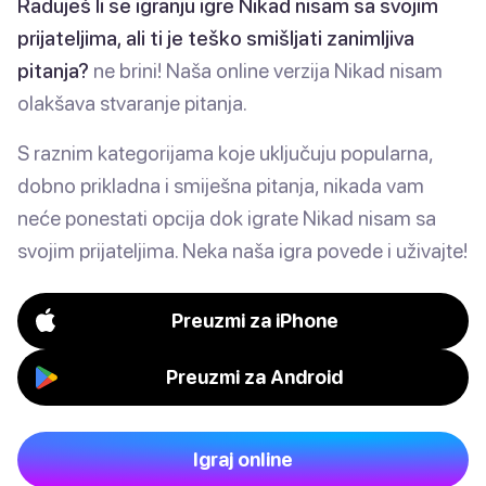
Raduješ li se igranju igre Nikad nisam sa svojim
prijateljima, ali ti je teško smišljati zanimljiva
pitanja?
ne brini! Naša online verzija Nikad nisam
olakšava stvaranje pitanja.
S raznim kategorijama koje uključuju popularna,
dobno prikladna i smiješna pitanja, nikada vam
neće ponestati opcija dok igrate Nikad nisam sa
svojim prijateljima. Neka naša igra povede i uživajte!
Preuzmi za iPhone
Preuzmi za Android
Igraj online