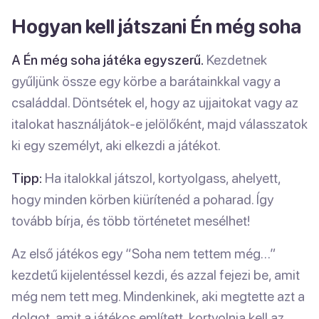
Hogyan kell játszani Én még soha
A Én még soha játéka egyszerű.
Kezdetnek
gyűljünk össze egy körbe a barátainkkal vagy a
családdal. Döntsétek el, hogy az ujjaitokat vagy az
italokat használjátok-e jelölőként, majd válasszatok
ki egy személyt, aki elkezdi a játékot.
Tipp:
Ha italokkal játszol, kortyolgass, ahelyett,
hogy minden körben kiürítenéd a poharad. Így
tovább bírja, és több történetet mesélhet!
Az első játékos egy “Soha nem tettem még…”
kezdetű kijelentéssel kezdi, és azzal fejezi be, amit
még nem tett meg. Mindenkinek, aki megtette azt a
dolgot, amit a játékos említett, kortyolnia kell az