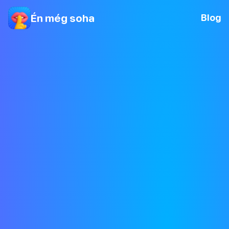
Én még soha
Blog