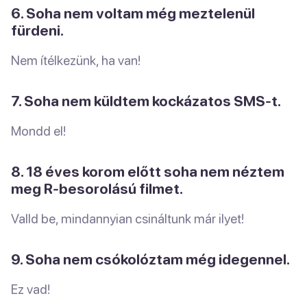
6. Soha nem voltam még meztelenül
fürdeni.
Nem ítélkezünk, ha van!
7. Soha nem küldtem kockázatos SMS-t.
Mondd el!
8. 18 éves korom előtt soha nem néztem
meg R-besorolású filmet.
Valld be, mindannyian csináltunk már ilyet!
9. Soha nem csókolóztam még idegennel.
Ez vad!