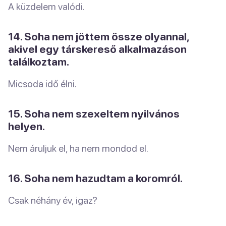
A küzdelem valódi.
14. Soha nem jöttem össze olyannal,
akivel egy társkereső alkalmazáson
találkoztam.
Micsoda idő élni.
15. Soha nem szexeltem nyilvános
helyen.
Nem áruljuk el, ha nem mondod el.
16. Soha nem hazudtam a koromról.
Csak néhány év, igaz?