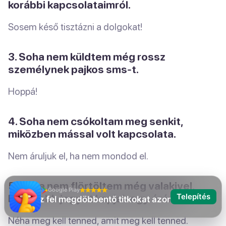
korábbi kapcsolataimról.
Sosem késő tisztázni a dolgokat!
3. Soha nem küldtem még rossz
személynek pajkos sms-t.
Hoppá!
4. Soha nem csókoltam meg senkit,
miközben mással volt kapcsolata.
Nem áruljuk el, ha nem mondod el.
5. Soha nem flörtöltem még valakivel,
Google Play
Telepítés
hogy jobb jegyet kapjak egy órán.
Én még soha
Néha meg kell tenned, amit meg kell tenned.