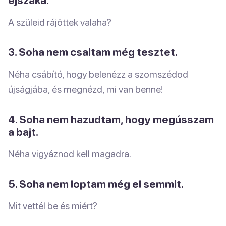
A szüleid rájöttek valaha?
3. Soha nem csaltam még tesztet.
Néha csábító, hogy belenézz a szomszédod
újságjába, és megnézd, mi van benne!
4. Soha nem hazudtam, hogy megússzam
a bajt.
Néha vigyáznod kell magadra.
5. Soha nem loptam még el semmit.
Mit vettél be és miért?