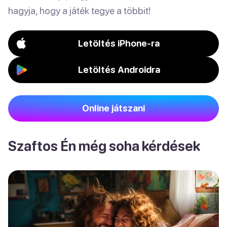
hagyja, hogy a játék tegye a többit!
Letöltés iPhone-ra
Letöltés Androidra
Online játszani
Szaftos Én még soha kérdések