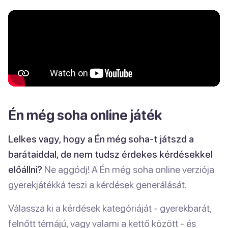
Én még soha online játék
Lelkes vagy, hogy a Én még soha-t játszd a
barátaiddal, de nem tudsz érdekes kérdésekkel
előállni?
Ne aggódj! A Én még soha online verziója
gyerekjátékká teszi a kérdések generálását.
Válassza ki a kérdések kategóriáját - gyerekbarát,
felnőtt témájú, vagy valami a kettő között - és