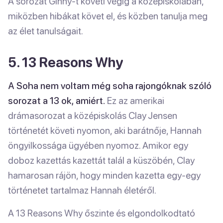
A sorozat Ginny-t követi végig a középiskolában,
miközben hibákat követ el, és közben tanulja meg
az élet tanulságait.
5. 13 Reasons Why
A Soha nem voltam még soha rajongóknak szóló
sorozat a 13 ok, amiért.
Ez az amerikai
drámasorozat a középiskolás Clay Jensen
történetét követi nyomon, aki barátnője, Hannah
öngyilkossága ügyében nyomoz. Amikor egy
doboz kazettás kazettát talál a küszöbén, Clay
hamarosan rájön, hogy minden kazetta egy-egy
történetet tartalmaz Hannah életéről.
A 13 Reasons Why őszinte és elgondolkodtató