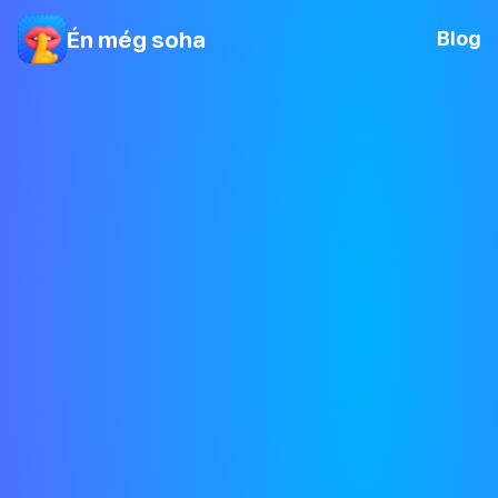
Én még soha
Blog