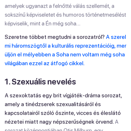
amelyek ugyanazt a felnőtté válás szellemét, a
sokszínű képviseletet és humoros történetmesélést
képviselik, mint a Én még soha…
Szeretne többet megtudni a sorozatról?
A szerel
mi háromszögtől a kulturális reprezentációig, mer
üljön el mélyebben a Soha nem voltam még soha
világában ezzel az átfogó cikkel.
1. Szexuális nevelés
A szexoktatás egy brit vígjáték-dráma sorozat,
amely a tinédzserek szexualitásáról és
kapcsolatairól szóló őszinte, vicces és éleslátó
nézetei miatt nagy népszerűségnek örvend.
A
sorozat középpontjában Otis Milburn, egy