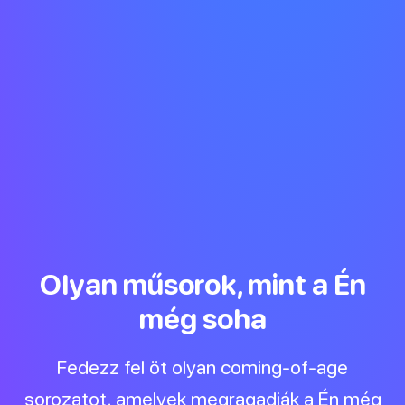
Olyan műsorok, mint a Én
még soha
Fedezz fel öt olyan coming-of-age
sorozatot, amelyek megragadják a Én még