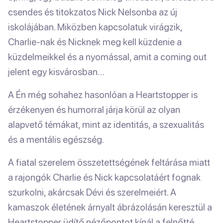
csendes és titokzatos Nick Nelsonba az új
iskolájában. Miközben kapcsolatuk virágzik,
Charlie-nak és Nicknek meg kell küzdenie a
küzdelmeikkel és a nyomással, amit a coming out
jelent egy kisvárosban…
A Én még sohahez hasonlóan a Heartstopper is
érzékenyen és humorral járja körül az olyan
alapvető témákat, mint az identitás, a szexualitás
és a mentális egészség.
A fiatal szerelem összetettségének feltárása miatt
a rajongók Charlie és Nick kapcsolatáért fognak
szurkolni, akárcsak Dévi és szerelmeiért. A
kamaszok életének árnyalt ábrázolásán keresztül a
Heartstopper üdítő nézőpontot kínál a felnőtté