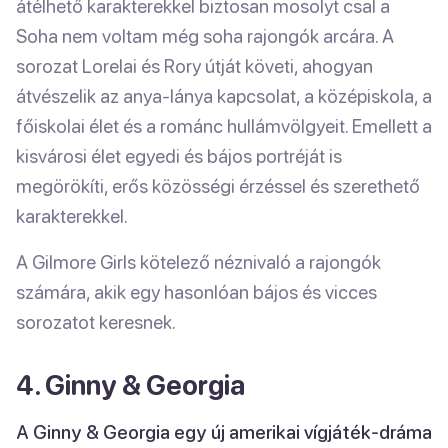
átélhető karakterekkel biztosan mosolyt csal a
Soha nem voltam még soha rajongók arcára. A
sorozat Lorelai és Rory útját követi, ahogyan
átvészelik az anya-lánya kapcsolat, a középiskola, a
főiskolai élet és a románc hullámvölgyeit. Emellett a
kisvárosi élet egyedi és bájos portréját is
megörökíti, erős közösségi érzéssel és szerethető
karakterekkel.
A Gilmore Girls kötelező néznivaló a rajongók
számára, akik egy hasonlóan bájos és vicces
sorozatot keresnek.
4. Ginny & Georgia
A Ginny & Georgia egy új amerikai vígjáték-dráma