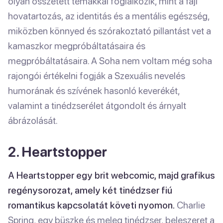
olyan összetett témákkal foglalkozik, mint a faji
hovatartozás, az identitás és a mentális egészség,
miközben könnyed és szórakoztató pillantást vet a
kamaszkor megpróbáltatásaira és
megpróbáltatásaira. A Soha nem voltam még soha
rajongói értékelni fogják a Szexuális nevelés
humorának és szívének hasonló keverékét,
valamint a tinédzserélet átgondolt és árnyalt
ábrázolását.
2. Heartstopper
A Heartstopper egy brit webcomic, majd grafikus
regénysorozat, amely két tinédzser fiú
romantikus kapcsolatát követi nyomon.
Charlie
Spring, egy büszke és meleg tinédzser, beleszeret a