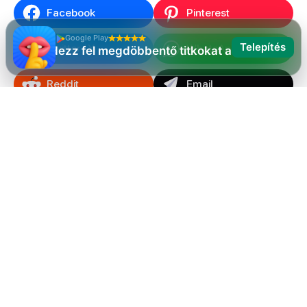
Facebook
Pinterest
Google Play
Telepítés
Twitter / X
WhatsApp
Fedezz fel megdöbbentő titkokat azonnal!
Reddit
Email
További cikkek, amelyek
tetszhetnek
Azok az emberek, akik “
5 műsor, amit
érdemes megnézni, ha szeretted a 'Soha
nem voltam még soha' címűt
”-t olvassák,
ezeket a cikkeket is olvassák: