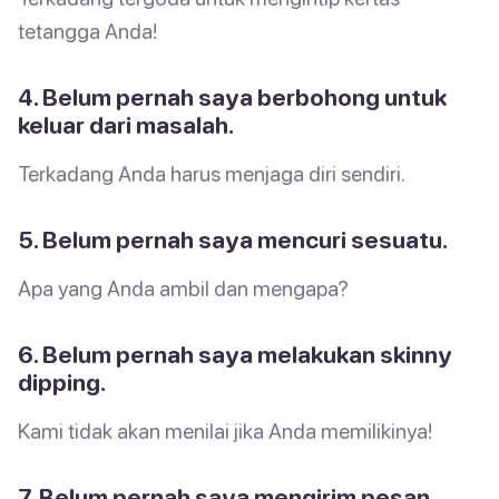
tetangga Anda!
4. Belum pernah saya berbohong untuk
keluar dari masalah.
Terkadang Anda harus menjaga diri sendiri.
5. Belum pernah saya mencuri sesuatu.
Apa yang Anda ambil dan mengapa?
6. Belum pernah saya melakukan skinny
dipping.
Kami tidak akan menilai jika Anda memilikinya!
7. Belum pernah saya mengirim pesan