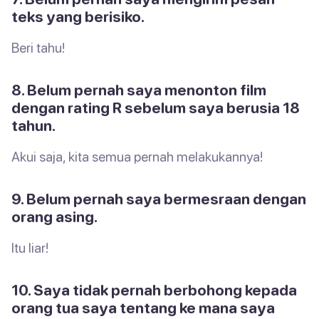
teks yang berisiko.
Beri tahu!
8. Belum pernah saya menonton film
dengan rating R sebelum saya berusia 18
tahun.
Akui saja, kita semua pernah melakukannya!
9. Belum pernah saya bermesraan dengan
orang asing.
Itu liar!
10. Saya tidak pernah berbohong kepada
orang tua saya tentang ke mana saya