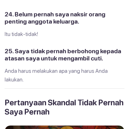
24. Belum pernah saya naksir orang
penting anggota keluarga.
Itu tidak-tidak!
25. Saya tidak pernah berbohong kepada
atasan saya untuk mengambil cuti.
Anda harus melakukan apa yang harus Anda
lakukan.
Pertanyaan Skandal Tidak Pernah
Saya Pernah