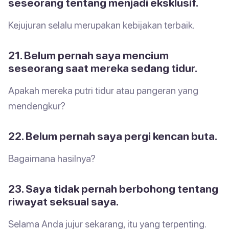
seseorang tentang menjadi eksklusif.
Kejujuran selalu merupakan kebijakan terbaik.
21. Belum pernah saya mencium
seseorang saat mereka sedang tidur.
Apakah mereka putri tidur atau pangeran yang
mendengkur?
22. Belum pernah saya pergi kencan buta.
Bagaimana hasilnya?
23. Saya tidak pernah berbohong tentang
riwayat seksual saya.
Selama Anda jujur sekarang, itu yang terpenting.