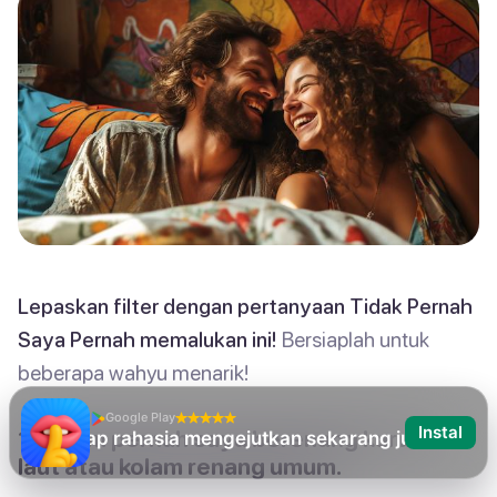
Lepaskan filter dengan pertanyaan Tidak Pernah
Saya Pernah memalukan ini!
Bersiaplah untuk
beberapa wahyu menarik!
Google Play
Instal
1. Belum pernah saya berenang kurus di
Pernah ga pernah
laut atau kolam renang umum.