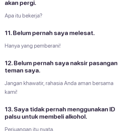
akan pergi.
Apa itu bekerja?
11. Belum pernah saya melesat.
Hanya yang pemberani!
12. Belum pernah saya naksir pasangan
teman saya.
Jangan khawatir, rahasia Anda aman bersama
kami!
13. Saya tidak pernah menggunakan ID
palsu untuk membeli alkohol.
Perjuangan itu nyata.