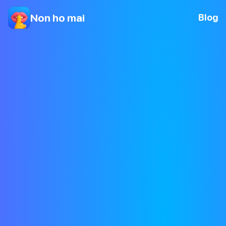
Non ho mai
Blog