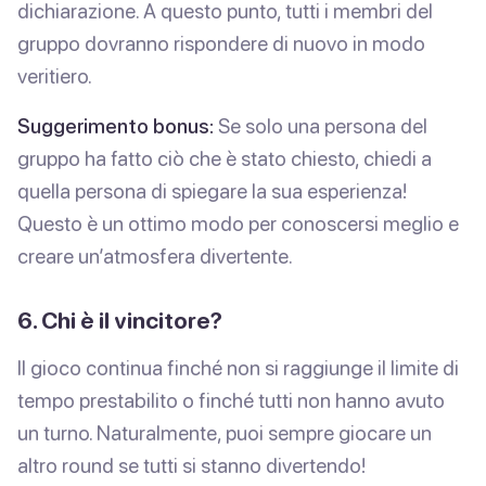
dichiarazione. A questo punto, tutti i membri del
gruppo dovranno rispondere di nuovo in modo
veritiero.
Suggerimento bonus:
Se solo una persona del
gruppo ha fatto ciò che è stato chiesto, chiedi a
quella persona di spiegare la sua esperienza!
Questo è un ottimo modo per conoscersi meglio e
creare un’atmosfera divertente.
6. Chi è il vincitore?
Il gioco continua finché non si raggiunge il limite di
tempo prestabilito o finché tutti non hanno avuto
un turno. Naturalmente, puoi sempre giocare un
altro round se tutti si stanno divertendo!