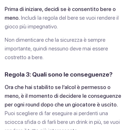
Prima di iniziare, decidi se è consentito bere o
meno.
Includi la regola del bere se vuoi rendere il
gioco più impegnativo.
Non dimenticare che la sicurezza è sempre
importante, quindi nessuno deve mai essere
costretto a bere.
Regola 3: Quali sono le conseguenze?
Ora che hai stabilito se l’alcol è permesso o
meno, è il momento di decidere le conseguenze
per ogni round dopo che un giocatore è uscito.
Puoi scegliere di far eseguire ai perdenti una
sciocca sfida o di farli bere un drink in più, se vuoi