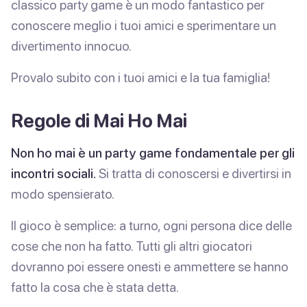
classico party game è un modo fantastico per
conoscere meglio i tuoi amici e sperimentare un
divertimento innocuo.
Provalo subito con i tuoi amici e la tua famiglia!
Regole di Mai Ho Mai
Non ho mai è un party game fondamentale per gli
incontri sociali.
Si tratta di conoscersi e divertirsi in
modo spensierato.
Il gioco è semplice: a turno, ogni persona dice delle
cose che non ha fatto. Tutti gli altri giocatori
dovranno poi essere onesti e ammettere se hanno
fatto la cosa che è stata detta.