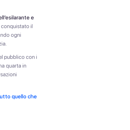
ll’esilarante e
conquistato il
ando ogni
zia.
l pubblico con i
na quarta in
rsazioni
 tutto quello che