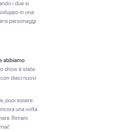
ando i due si
viluppo in una
versi personaggi
e e abbiamo
lo show è stata
 con dieci nuovi
ne, puoi essere
ancora una volta
mare. Rimani
mai!