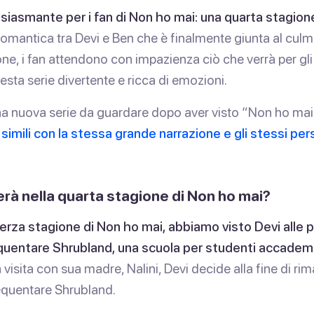
siasmante per i fan di Non ho mai: una quarta stagione
omantica tra Devi e Ben che è finalmente giunta al culmi
one, i fan attendono con impazienza ciò che verrà per gl
sta serie divertente e ricca di emozioni.
na nuova serie da guardare dopo aver visto “Non ho ma
e simili con la stessa grande narrazione e gli stessi pe
à nella quarta stagione di Non ho mai?
 terza stagione di Non ho mai, abbiamo visto Devi alle 
equentare Shrubland, una scuola per studenti accade
visita con sua madre, Nalini, Devi decide alla fine di r
equentare Shrubland.