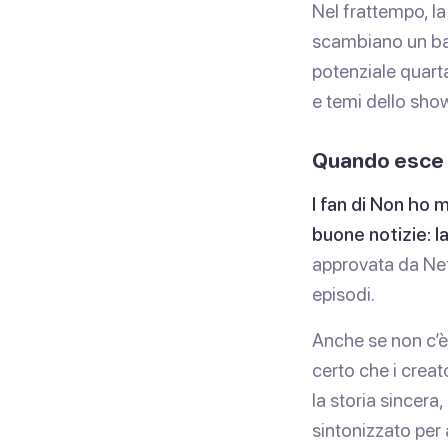
Nel frattempo, l
scambiano un bac
potenziale quart
e temi dello sho
Quando esce l
I fan di Non ho 
buone notizie: l
approvata da Net
episodi.
Anche se non c’è 
certo che i crea
la storia sincera
sintonizzato per