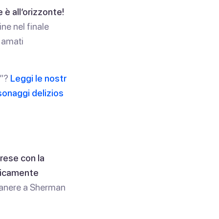
 è all’orizzonte!
ne nel finale
i amati
i”?
Leggi le nostr
rsonaggi delizios
prese con la
micamente
imanere a Sherman