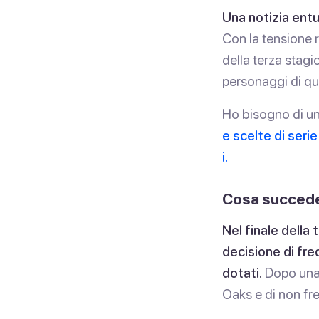
Una notizia entu
Con la tensione r
della terza stagi
personaggi di que
Ho bisogno di u
e scelte di seri
i.
Cosa succeder
Nel finale della
decisione di fr
dotati.
Dopo una 
Oaks e di non fr