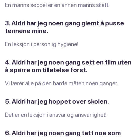
En manns søppel er en annen manns skatt.
3. Aldri har jeg noen gang glemt å pusse
tennene mine.
En leksjon i personlig hygiene!
4. Aldri har jeg noen gang sett en film uten
å spørre om tillatelse først.
Vi lærer alle på den harde måten noen ganger.
5. Aldri har jeg hoppet over skolen.
Det er en leksjon i ansvar og ansvarlighet!
6. Aldri har jeg noen gang tatt noe som