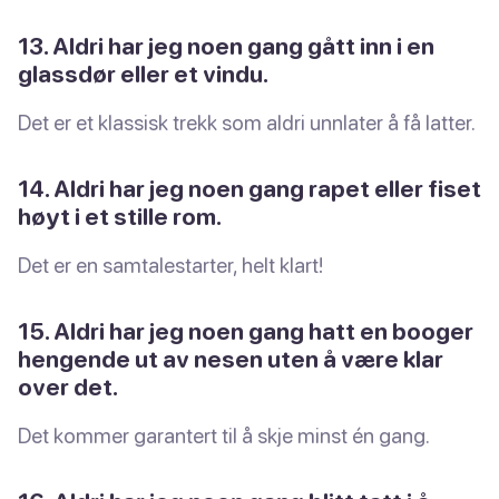
13. Aldri har jeg noen gang gått inn i en
glassdør eller et vindu.
Det er et klassisk trekk som aldri unnlater å få latter.
14. Aldri har jeg noen gang rapet eller fiset
høyt i et stille rom.
Det er en samtalestarter, helt klart!
15. Aldri har jeg noen gang hatt en booger
hengende ut av nesen uten å være klar
over det.
Det kommer garantert til å skje minst én gang.