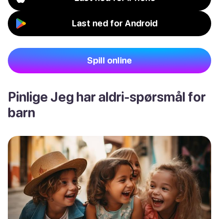
Last ned for Android
Spill online
Pinlige Jeg har aldri-spørsmål for
barn