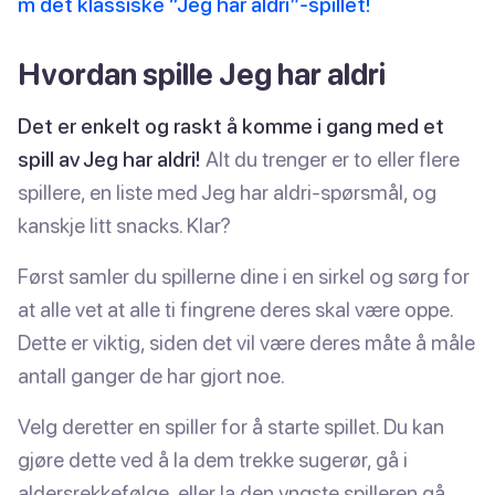
m det klassiske “Jeg har aldri”-spillet!
Hvordan spille Jeg har aldri
Det er enkelt og raskt å komme i gang med et
spill av Jeg har aldri!
Alt du trenger er to eller flere
spillere, en liste med Jeg har aldri-spørsmål, og
kanskje litt snacks. Klar?
Først samler du spillerne dine i en sirkel og sørg for
at alle vet at alle ti fingrene deres skal være oppe.
Dette er viktig, siden det vil være deres måte å måle
antall ganger de har gjort noe.
Velg deretter en spiller for å starte spillet. Du kan
gjøre dette ved å la dem trekke sugerør, gå i
aldersrekkefølge, eller la den yngste spilleren gå