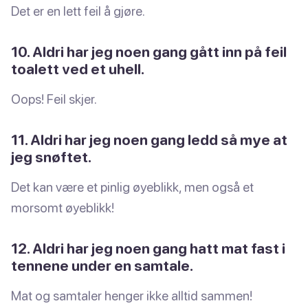
Det er en lett feil å gjøre.
10. Aldri har jeg noen gang gått inn på feil
toalett ved et uhell.
Oops! Feil skjer.
11. Aldri har jeg noen gang ledd så mye at
jeg snøftet.
Det kan være et pinlig øyeblikk, men også et
morsomt øyeblikk!
12. Aldri har jeg noen gang hatt mat fast i
tennene under en samtale.
Mat og samtaler henger ikke alltid sammen!