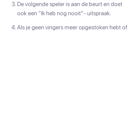
De volgende speler is aan de beurt en doet
ook een “Ik heb nog nooit”- uitspraak.
Als je geen vingers meer opgestoken hebt of
als je drankje op is lig je uit het spel.
Het spel gaat door tot er één speler overblijft.
Die persoon is de winnaar!
Bonus tip:
Voeg wat straffen of opdrachten toe die
je moet doen zodra je uit het spel ligt voor extra fun.
Dit kan van alles zijn, van een liedje zingen, een
gênant verhaal vertellen, of een gek dansje doen!