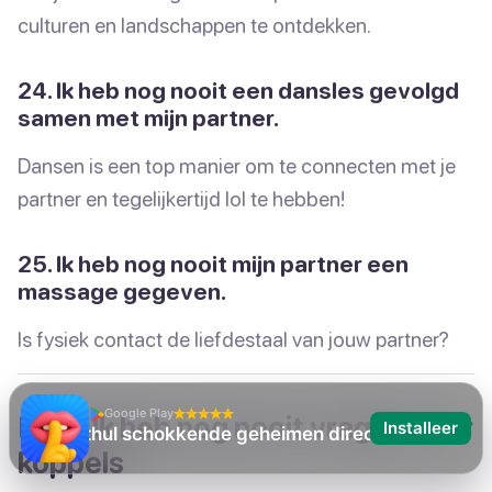
culturen en landschappen te ontdekken.
24. Ik heb nog nooit een dansles gevolgd
samen met mijn partner.
Dansen is een top manier om te connecten met je
partner en tegelijkertijd lol te hebben!
25. Ik heb nog nooit mijn partner een
massage gegeven.
Is fysiek contact de liefdestaal van jouw partner?
Google Play
Dirty Ik heb nog nooit vragen voor
Installeer
Ik heb nog nooit
koppels