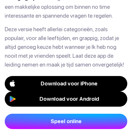
een makkelijke oplossing om binnen no time
interessante en spannende vragen te regelen.
Deze versie heeft allerlei categorieën, zoals
populair, voor alle leeftijden, en grappig, zodat je
altijd genoeg keuze hebt wanneer je Ik heb nog
nooit met je vrienden speelt. Laat deze app de
leiding nemen en maak je tijd samen onvergetelijk!
Download voor iPhone
Download voor Android
Speel online