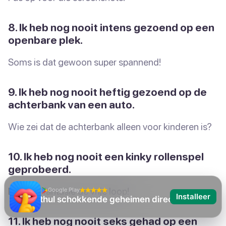
8. Ik heb nog nooit intens gezoend op een
openbare plek.
Soms is dat gewoon super spannend!
9. Ik heb nog nooit heftig gezoend op de
achterbank van een auto.
Wie zei dat de achterbank alleen voor kinderen is?
10. Ik heb nog nooit een kinky rollenspel
geprobeerd.
Laat die fantasie de vrije loop!
Google Play
Installeer
Ik heb nog nooit
11. Ik heb nog nooit seks gehad op een