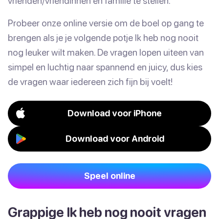
vrienden/vriendinnen en familie te stellen.
Probeer onze online versie om de boel op gang te
brengen als je je volgende potje Ik heb nog nooit
nog leuker wilt maken. De vragen lopen uiteen van
simpel en luchtig naar spannend en juicy, dus kies
de vragen waar iedereen zich fijn bij voelt!
Download voor iPhone
Download voor Android
Speel online
Grappige Ik heb nog nooit vragen