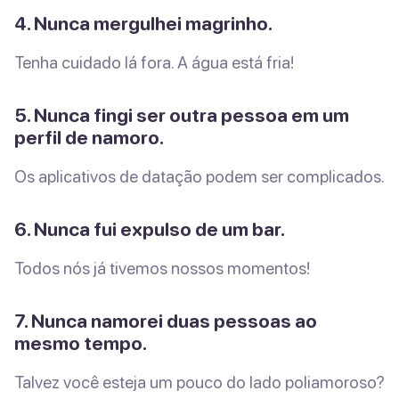
4. Nunca mergulhei magrinho.
Tenha cuidado lá fora. A água está fria!
5. Nunca fingi ser outra pessoa em um
perfil de namoro.
Os aplicativos de datação podem ser complicados.
6. Nunca fui expulso de um bar.
Todos nós já tivemos nossos momentos!
7. Nunca namorei duas pessoas ao
mesmo tempo.
Talvez você esteja um pouco do lado poliamoroso?