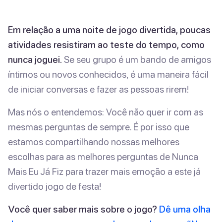
Em relação a uma noite de jogo divertida, poucas
atividades resistiram ao teste do tempo, como
nunca joguei.
Se seu grupo é um bando de amigos
íntimos ou novos conhecidos, é uma maneira fácil
de iniciar conversas e fazer as pessoas rirem!
Mas nós o entendemos: Você não quer ir com as
mesmas perguntas de sempre. É por isso que
estamos compartilhando nossas melhores
escolhas para as melhores perguntas de Nunca
Mais Eu Já Fiz para trazer mais emoção a este já
divertido jogo de festa!
Você quer saber mais sobre o jogo?
Dê uma olha