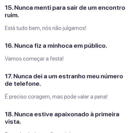
15. Nunca menti para sair de um encontro
ruim.
Está tudo bem, nós não julgamos!
16. Nunca fiz a minhoca em público.
Vamos começar a festa!
17. Nunca dei a um estranho meu número
de telefone.
É preciso coragem, mas pode valer a pena!
18. Nunca estive apaixonado à primeira
vista.