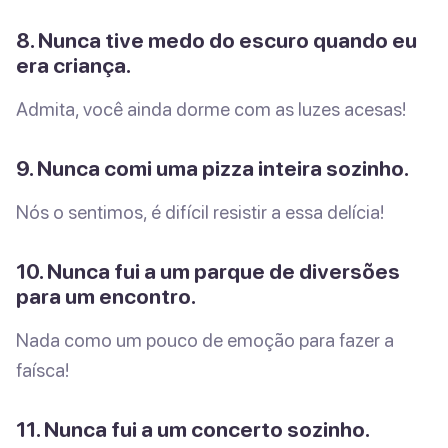
8. Nunca tive medo do escuro quando eu
era criança.
Admita, você ainda dorme com as luzes acesas!
9. Nunca comi uma pizza inteira sozinho.
Nós o sentimos, é difícil resistir a essa delícia!
10. Nunca fui a um parque de diversões
para um encontro.
Nada como um pouco de emoção para fazer a
faísca!
11. Nunca fui a um concerto sozinho.