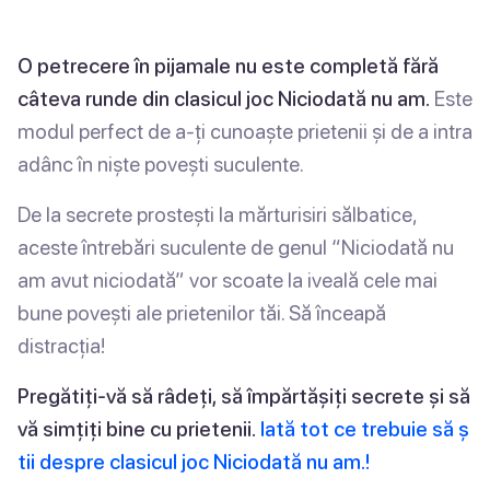
O petrecere în pijamale nu este completă fără
câteva runde din clasicul joc Niciodată nu am.
Este
modul perfect de a-ți cunoaște prietenii și de a intra
adânc în niște povești suculente.
De la secrete prostești la mărturisiri sălbatice,
aceste întrebări suculente de genul “Niciodată nu
am avut niciodată” vor scoate la iveală cele mai
bune povești ale prietenilor tăi. Să înceapă
distracția!
Pregătiți-vă să râdeți, să împărtășiți secrete și să
vă simțiți bine cu prietenii.
Iată tot ce trebuie să ș
tii despre clasicul joc Niciodată nu am.!