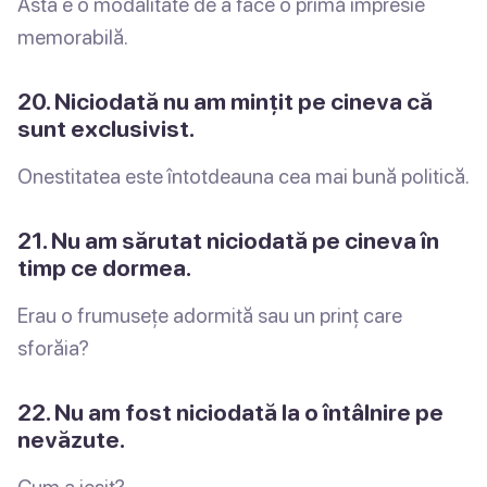
Asta e o modalitate de a face o primă impresie
memorabilă.
20. Niciodată nu am mințit pe cineva că
sunt exclusivist.
Onestitatea este întotdeauna cea mai bună politică.
21. Nu am sărutat niciodată pe cineva în
timp ce dormea.
Erau o frumusețe adormită sau un prinț care
sforăia?
22. Nu am fost niciodată la o întâlnire pe
nevăzute.
Cum a ieșit?