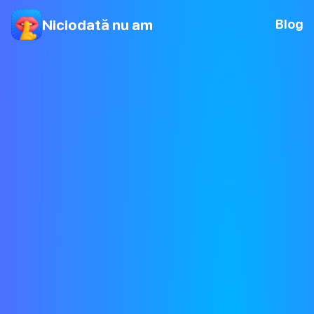
Niciodată nu am
Blog