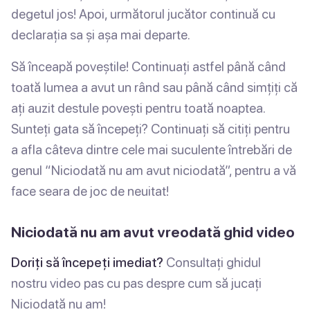
degetul jos! Apoi, următorul jucător continuă cu
declarația sa și așa mai departe.
Să înceapă poveștile! Continuați astfel până când
toată lumea a avut un rând sau până când simțiți că
ați auzit destule povești pentru toată noaptea.
Sunteți gata să începeți? Continuați să citiți pentru
a afla câteva dintre cele mai suculente întrebări de
genul “Niciodată nu am avut niciodată”, pentru a vă
face seara de joc de neuitat!
Niciodată nu am avut vreodată ghid video
Doriți să începeți imediat?
Consultați ghidul
nostru video pas cu pas despre cum să jucați
Niciodată nu am!