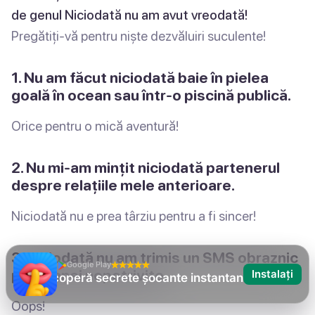
de genul Niciodată nu am avut vreodată!
Pregătiți-vă pentru niște dezvăluiri suculente!
1. Nu am făcut niciodată baie în pielea
goală în ocean sau într-o piscină publică.
Orice pentru o mică aventură!
2. Nu mi-am mințit niciodată partenerul
despre relațiile mele anterioare.
Niciodată nu e prea târziu pentru a fi sincer!
3. Niciodată nu am trimis un SMS obraznic
Google Play
persoanei nepotrivite.
Instalați
Niciodată nu am
Oops!