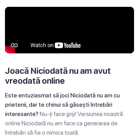
Joacă Niciodată nu am avut
vreodată online
Este entuziasmat să joci Niciodată nu am cu
prietenii, dar te chinui să găsești întrebări
interesante?
Nu-ți face griji! Versiunea noastră
online Niciodată nu am face ca generarea de
întrebări să fie o nimica toată.