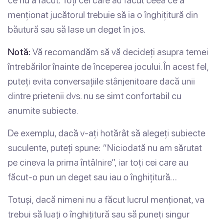
ce nu a făcut. Toți cei care au făcut ceea ce a
menționat jucătorul trebuie să ia o înghițitură din
băutură sau să lase un deget în jos.
Notă:
Vă recomandăm să vă decideți asupra temei
întrebărilor înainte de începerea jocului. În acest fel,
puteți evita conversațiile stânjenitoare dacă unii
dintre prietenii dvs. nu se simt confortabil cu
anumite subiecte.
De exemplu, dacă v-ați hotărât să alegeți subiecte
suculente, puteți spune: “Niciodată nu am sărutat
pe cineva la prima întâlnire”, iar toți cei care au
făcut-o pun un deget sau iau o înghițitură…
Totuși, dacă nimeni nu a făcut lucrul menționat, va
trebui să luați o înghițitură sau să puneți singur