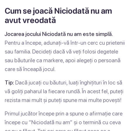
Cum se joacă Niciodată nu am
avut vreodată
Jocarea jocului Niciodată nu am este simplă.
Pentru a începe, adunați-vă într-un cerc cu prietenii
sau familia. Decideți dacă vă veți folosi degetele
sau băuturile ca markere, apoi alegeți o persoană
care să înceapă jocul.
Tip:
Dacă jucați cu băuturi, luați înghițituri în loc să
vă goliți paharul la fiecare rundă. În acest fel, puteți
rezista mai mult și puteți spune mai multe povești!
Primul jucător începe prin a spune o afirmație care
începe cu “Niciodată nu am” și o termină cu ceva