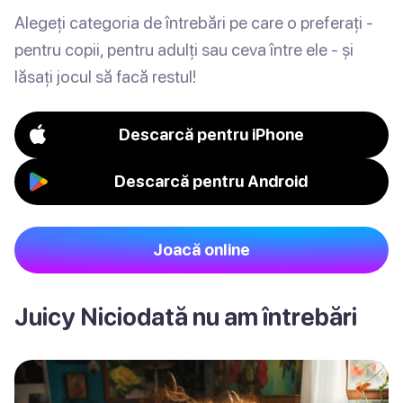
Alegeți categoria de întrebări pe care o preferați -
pentru copii, pentru adulți sau ceva între ele - și
lăsați jocul să facă restul!
Descarcă pentru iPhone
Descarcă pentru Android
Joacă online
Juicy Niciodată nu am întrebări