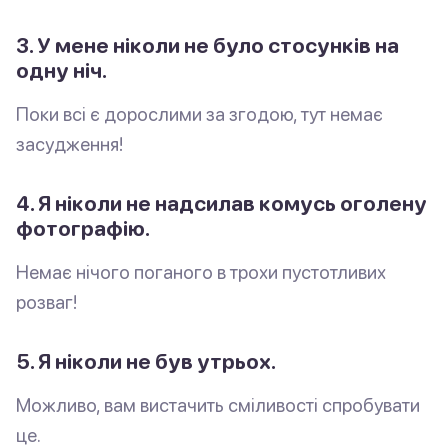
3. У мене ніколи не було стосунків на
одну ніч.
Поки всі є дорослими за згодою, тут немає
засудження!
4. Я ніколи не надсилав комусь оголену
фотографію.
Немає нічого поганого в трохи пустотливих
розваг!
5. Я ніколи не був утрьох.
Можливо, вам вистачить сміливості спробувати
це.