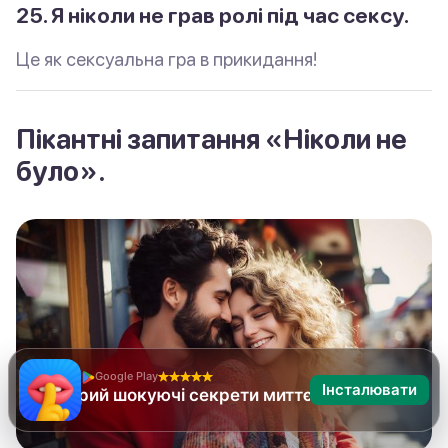
25. Я ніколи не грав ролі під час сексу.
Це як сексуальна гра в прикидання!
Пікантні запитання «Ніколи не
було».
Google Play
Інсталювати
Я ніколи не