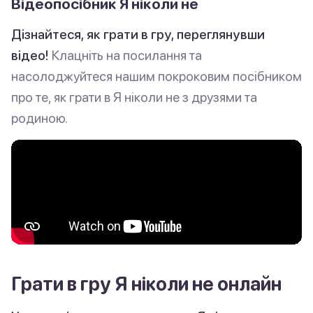
Відеопосібник Я ніколи не
Дізнайтеся, як грати в гру, переглянувши
відео!
Клацніть на посилання та
насолоджуйтеся нашим покроковим посібником
про те, як грати в Я ніколи не з друзями та
родиною.
Грати в гру Я ніколи не онлайн