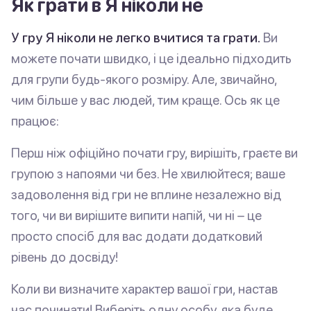
Як грати в Я ніколи не
У гру Я ніколи не легко вчитися та грати.
Ви
можете почати швидко, і це ідеально підходить
для групи будь-якого розміру. Але, звичайно,
чим більше у вас людей, тим краще. Ось як це
працює:
Перш ніж офіційно почати гру, вирішіть, граєте ви
групою з напоями чи без. Не хвилюйтеся; ваше
задоволення від гри не вплине незалежно від
того, чи ви вирішите випити напій, чи ні – це
просто спосіб для вас додати додатковий
рівень до досвіду!
Коли ви визначите характер вашої гри, настав
час починати! Виберіть одну особу, яка буде